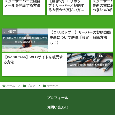
スターサーバーに独自
【画像で】ロリポッ
スターサーバ
メールを開設する方法
プ！サーバーと契約す
更新の前に絶
る＆代金の支払い方を
べき3つのポ
解説！
説
【ロリポップ！】サーバーの契約自動
更新について解説【設定・解除方法
も！】
【WordPress】WEBサイトを復元す
る方法
ホーム
ブログ
サーバー
プロフィール
お問い合わせ