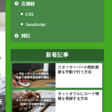
忘備録
CSS
JavaScript
雑記
し
新着記事
ル
スターサーバーの契約更
新を手動で行う方法
5
ネットオウルにカード情
報を登録する方法