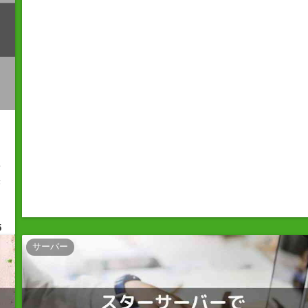
事
味
5
サーバー