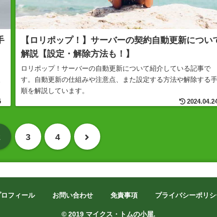
手
【ロリポップ！】サーバーの契約自動更新につい
解説【設定・解除方法も！】
る
ロリポップ！サーバーの自動更新について紹介している記事で
後
す。自動更新の仕組みや注意点、また設定する方法や解除する
順を解説しています。
5
2024.04.2
次
2
3
4
へ
プロフィール
お問い合わせ
免責事項
プライバシーポリシ
© 2019 マイクス・トムの小屋.