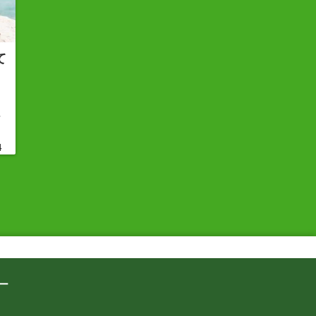
て
手
4
ー