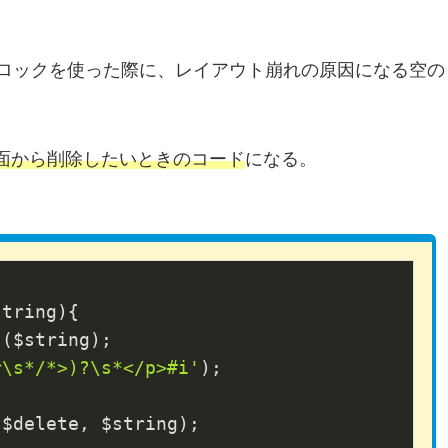
ブロックを使った際に、レイアウト崩れの原因になる空の
面から削除したいときのコード
になる。
string)
{

($string);

r\s*/*>)?\s*</p>#i'
);

$delete, $string);
