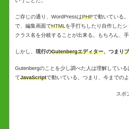
いうことだ。
ご存じの通り、WordPressは
PHP
で動いている。
で、編集画面で
HTML
を手打ちしたり自作したシ
クラス名を分岐することが出来る。もちろん、手
しかし、
現行の
Gutenbergエディター
、つまり
Gutenbergのことを少し調べた人は理解して
て
JavaScript
で動いている。つまり、今までの
スポ