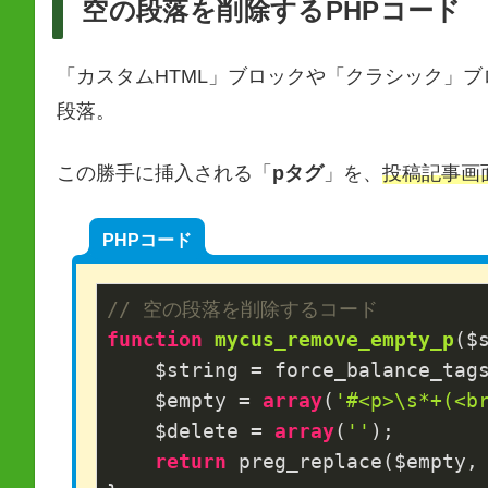
空の段落を削除するPHPコード
「カスタムHTML」ブロックや「クラシック」
段落。
この勝手に挿入される「
pタグ
」を、
投稿記事画
PHPコード
// 空の段落を削除するコード
function
mycus_remove_empty_p
($
    $string = force_balance_tags
    $empty = 
array
(
'#<p>\s*+(<b
    $delete = 
array
(
''
);

return
 preg_replace($empty, 